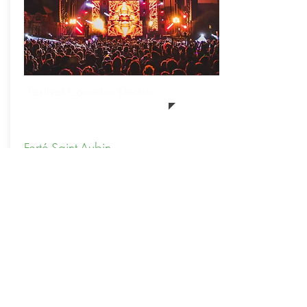
Festival Cocorico Electro
Ferté-Saint-Aubin
Une fête à la française revisitée ! Un
château du XVIIème siècle, des DJs
français uniquement, un show lumière et
un feu d’artifice exceptionnel !
Pour en savoir
plus :
Cliquez ici