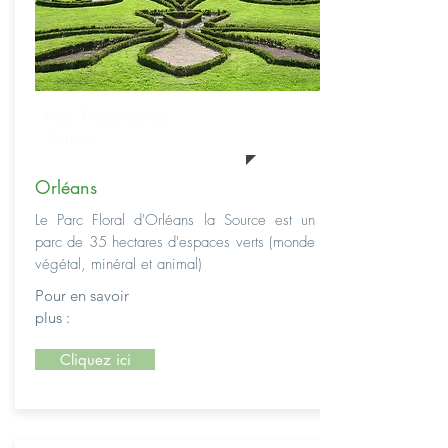
Parc Floral de la
Source
Orléans
Le Parc Floral d'Orléans la Source est un
parc de 35 hectares d'espaces verts (monde
végétal, minéral et animal)
Pour en savoir
plus :
Cliquez ici